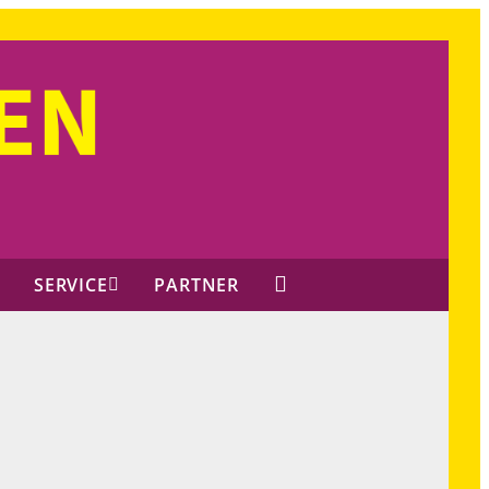
SERVICE
PARTNER
Kartenvorverkauf
Kulturbüro-Newsletter &
Ansprechpartner
Bildmaterial für die Presse
(Presse-Service)