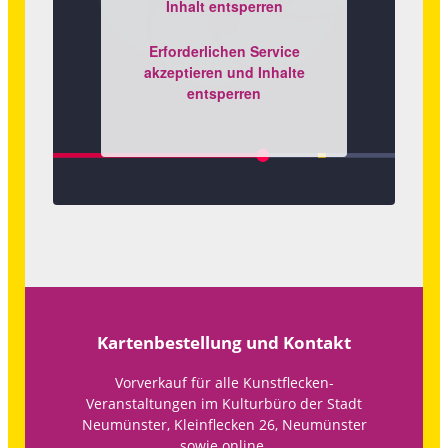
Inhalt entsperren
Erforderlichen Service
akzeptieren und Inhalte
entsperren
Kartenbestellung und Kontakt
Vorverkauf für alle Kunstflecken-
Veranstaltungen im Kulturbüro der Stadt
Neumünster, Kleinflecken 26, Neumünster
sowie online.